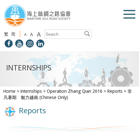
A
繁
简
A
A
INTERNSHIPS
Home
>
Internships
>
Operation Zhang Qian 2016
>
Reports
>
非
凡暑期 魅力越南 (Chinese Only)
Reports