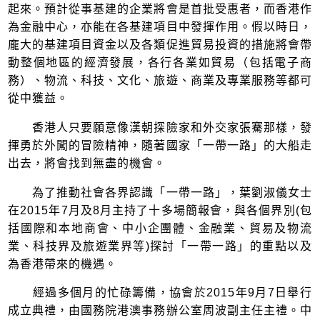
起來。預計從事基建的企業將會是首批受惠者，而香港作
為金融中心，亦能在各基建項目中發揮作用。假以時日，
龐大的基建項目資金以及各類促進貿易投資的措施將會帶
動整個地區的經濟發展，各行各業如貿易（包括電子商
務）、物流、科技、文化、旅遊、商業及專業服務等都可
從中獲益。
香港人只要願意像漢朝探險家和外交家張騫那樣，發
揮勇於外闖的冒險精神，隨著國家「一帶一路」的大船走
出去，將會找到無盡的機會。
為了推動社會各界認識「一帶一路」，葉劉淑儀女士
在2015年7月及8月主持了十多場簡報會，與各個界別(包
括國際和本地商會、中小企團體、金融業、貿易及物流
業、科技界及旅遊業界等)探討「一帶一路」的重點以及
為香港帶來的機遇。
經過多個月的忙碌籌備，協會於2015年9月7日舉行
成立典禮，由國務院港澳事務辦公室周波副主任主禮。中