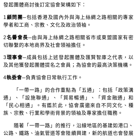
發起團體商討後訂定協會架構如下：
1
顧問團
─包括香港及國內外與海上絲綢之路相關的專家
學者和工商、宗教、文化及政治領袖。
2
名譽會長
─由與海上絲綢之路相關省市或東盟國家有密
切聯繫的本地商界及社會領袖擔任。
3
理事會
─成員包括上述發起團體及匯賢智庫之代表，以
及其他獲發起團體提名之會員；為協會的最高決策機構。
4
執委會
─負責協會日常執行工作。
「一帶一路」的合作重點為「五通」：包括「政策溝
通」、「設施聯通」、「貿易暢通」、「資金融通」和
「民心相通」。有鑑於此，協會廣邀來自不同文化、種
族、宗教、行業和學術背景的領袖及專家擔任職務。
隨著「一帶一路」的推行，沿線地區的基建如港口、
公路、鐵路、油氣管道等會陸續興建，新的航道也會發展