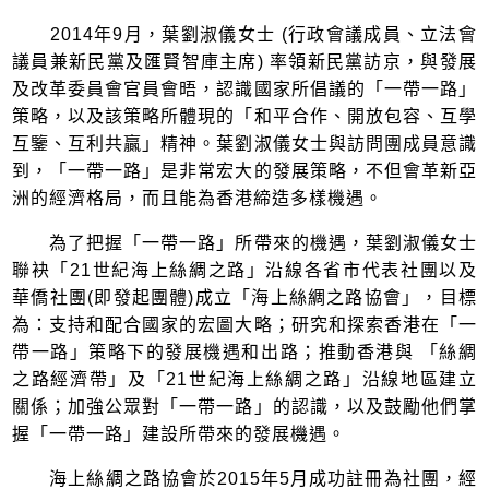
2014年9月，葉劉淑儀女士 (行政會議成員、立法會
議員兼新民黨及匯賢智庫主席) 率領新民黨訪京，與發展
及改革委員會官員會晤，認識國家所倡議的「一帶一路」
策略，以及該策略所體現的「和平合作、開放包容、互學
互鑒、互利共贏」精神。葉劉淑儀女士與訪問團成員意識
到，「一帶一路」是非常宏大的發展策略，不但會革新亞
洲的經濟格局，而且能為香港締造多樣機遇。
為了把握「一帶一路」所帶來的機遇，葉劉淑儀女士
聯袂「21世紀海上絲綢之路」沿線各省市代表社團以及
華僑社團(即發起團體)成立「海上絲綢之路協會」，目標
為：支持和配合國家的宏圖大略；研究和探索香港在「一
帶一路」策略下的發展機遇和出路；推動香港與 「絲綢
之路經濟帶」及「21世紀海上絲綢之路」沿線地區建立
關係；加強公眾對「一帶一路」的認識，以及鼓勵他們掌
握「一帶一路」建設所帶來的發展機遇。
海上絲綢之路協會於2015年5月成功註冊為社團，經