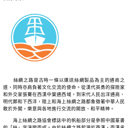
絲綢之路是古時一條以運送絲綢製品為主的通商之
道，同時亦肩負著文化交流的使命。從漢代英勇的探險家
和外交家張騫在西漢中葉通西域，到宋代人民出洋通商、
明代鄭和下西洋，陸上和海上絲綢之路都象徵著中華人民
敢於外闖，樂意與各地進行交流的開放、和平精神。
海上絲綢之路協會標誌中的帆船部分是參照中國篆書
的「絲」字演變而成。由於絲綢之路起源於西漢，而漢承