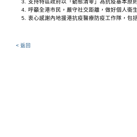
支持特區政府以「動態清零」為抗疫基本原
呼籲全港市民，嚴守社交距離，做好個人衞
衷心感謝內地援港抗疫醫療防疫工作隊，包
< 返回