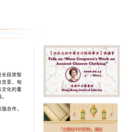
校长段崇智
鲁吉亚、匈
与文化的重
通。
加强合作，