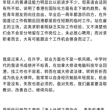
年轻人的普通话能力明显比以前进步不少，但英语会话则
有所不如，说明了香港在国际化方面有走下坡的趋势。有
些青年朋友则向往自由，毕业后一两年都游历四方，在外
国度过工作假期后回港都是担任短期的临时工作。站在雇
主的立场，这类求职者既缺乏实际工作经验，又不清楚他
们会不会安分地留在工作岗位上，未必放心聘用；而对求
职者而言，大有可能跟这个工作机会擦身而过了。
我是过来人，在升学、就业方面也不是一帆风顺。中学时
代的我读书成绩并不标青，在加拿大修读电脑科技毕业回
港，找工作也不容易，转而在城大修读法律，转转折折而
成为执业大律师。我常常以自身经历勉励年轻朋友，机会
不是没有，失败也是必须的，面对失败，我们最紧要汲取
教训，改善自己，继续向前。
我担任行政副主席的「海上丝绸之路协会──青年机遇委