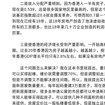
二是收入分配严重倾斜。因为香港人一半有房子，
现在是0.539，这是很多国家地区里最高的，但是
说基尼指数超过0.6就会爆发革命，可想而知0.7是
到现在已经有18年，这18年房地产创造了泡沫虚拟收
所有的工资都多，也比18年来几十万企业创造的利
厉害。
三是使香港的经济增长受到严重影响。一开始高楼
题。过去20年香港因为房子越盖越小、越盖越少，按
年香港GDP增长平均只有2.8%左右，如果没有房地
这个问题怎么来解决？我在这本书里就提出，要用
可以买得起楼，楼价就需要调整70%，但是调整如
但是不调整又不能解决居住问题。所以，我就提出实行
面新居屋数量要大，每年起码要建3万套房子，现在
把新居屋建好，很多去申请公屋的市民都可以申请新
年轻人能够买得起房子。可以提供几种不同面积的新
来提供，房屋定价比一般私楼要低很多，但是独立运作