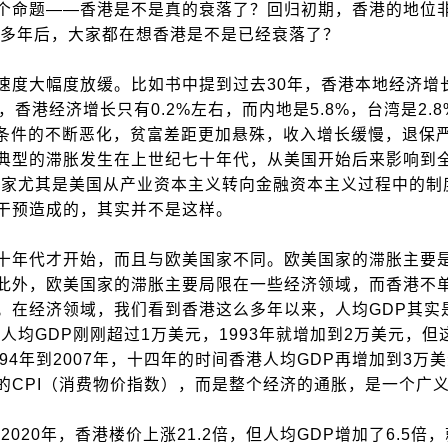
个命题——香港是不是真的衰落了？回归初期，香港的地位
过多年后，大家都在想香港是不是已经衰落了？
大幅度放缓。比如书中提到过去30年，香港本地经济增长
香港经济增长只有0.2%左右，而内地是5.8%，台湾是2.
住条件的不断恶化，贫富差距更加悬殊，收入增长缓慢，退保
典型的滞胀发生在上世纪七十年代，从美国开始后来影响到
国家尤其是美国从产业资本主义转向金融资本主义过程中的制
干预造成的，其实并不是这样。
年代才开始，而且与欧美国家不同。欧美国家的滞胀主要
此外，欧美国家的滞胀主要局限在一些经济领域，而香港不
。在经济领域，我们看到香港这么多年以来，人均GDP其实
人均GDP刚刚超过1万美元，1993年就增加到2万美元，但
94年到2007年，十四年的时间香港人均GDP再增加到3万
的CPI（消费物价指数），而是整个经济的通胀，是一个广
20年，香港楼价上涨21.2倍，但人均GDP增加了6.5倍