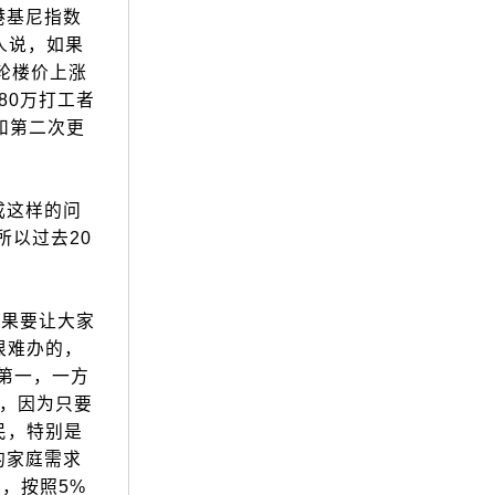
港基尼指数
人说，如果
一轮楼价上涨
80万打工者
和第二次更
成这样的问
所以过去20
果要让大家
很难办的，
第一，一方
，因为只要
民，特别是
的家庭需求
，按照5%