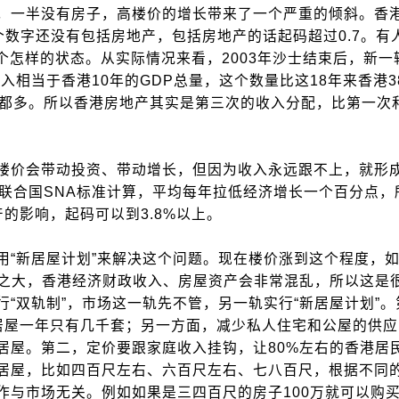
一半没有房子，高楼价的增长带来了一个严重的倾斜。香
这个数字还没有包括房地产，包括房地产的话起码超过0.7。有
一个怎样的状态。从实际情况来看，2003年沙士结束后，新
入相当于香港10年的GDP总量，这个数量比这18年来香港3
润都多。所以香港房地产其实是第三次的收入分配，比第一次
价会带动投资、带动增长，但因为收入永远跟不上，就形
联合国SNA标准计算，平均每年拉低经济增长一个百分点，
产的影响，起码可以到3.8%以上。
“新居屋计划”来解决这个问题。现在楼价涨到这个程度，如
此之大，香港经济财政收入、房屋资产会非常混乱，所以这是
“双轨制”，市场这一轨先不管，另一轨实行“新居屋计划”。
居屋一年只有几千套；另一方面，减少私人住宅和公屋的供应
居屋。第二，定价要跟家庭收入挂钩，让80%左右的香港居
居屋，比如四百尺左右、六百尺左右、七八百尺，根据不同
与市场无关。例如如果是三四百尺的房子100万就可以购买