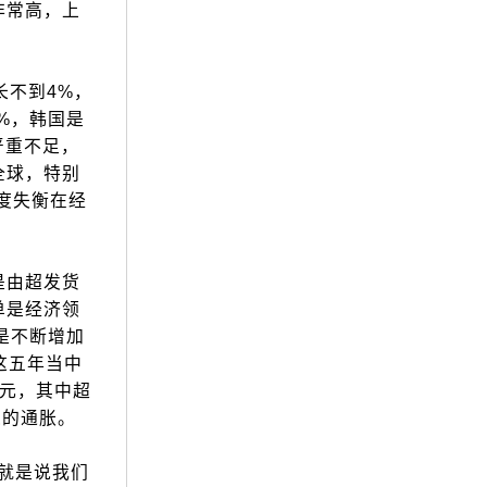
非常高，上
不到4%，
8%，韩国是
严重不足，
全球，特别
度失衡在经
是由超发货
单是经济领
是不断增加
这五年当中
美元，其中超
义的通胀。
，就是说我们