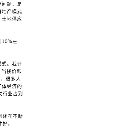
屋问题，是
房地产模式
，土地供应
10%左
模式。我计
。当楼价跟
年，很多人
实体经济的
关行业占到
且还在不断
件好。