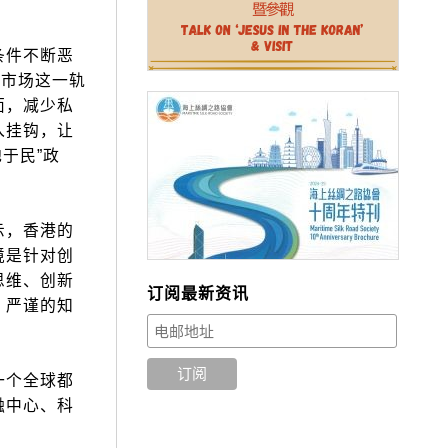
条件不断恶
，市场这一轨
面，减少私
入挂钩，让
于民”政
示，香港的
境是针对创
思维、创新
订阅最新资讯
、严谨的知
一个全球都
融中心、科