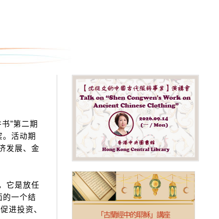
书”第二期
宾。活动期
济发展、金
，它是放任
面的一个结
、促进投资、