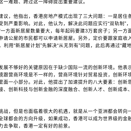
这一难题、跨过这一障碍提出重要建议。
议，他指出，香港房地产模式出现了三大问题：一是居住
受到严重影响。对此，他认为，解决此问题应实行“双轨制”
划”一方面新居屋数量要大，每年起码要建3万套房子；另一方
申请公屋的市民都可以申请新居屋。另外，定价要跟家庭收
利用“新居屋计划”先解决“从无到有”问题，此后再通过“藏地
展不够好的关键原因在于缺少国际一流的创新环境。他表
境跟营商环境是不一样的，营商环境针对贸易投资，创新环
里面一小部分。对此，他提出了加速提升的八大要素：创新
接、创新科技与创新金融的深度融合、创新人才、创新成本
战，但是也面临着很大的机遇，就是从一个亚洲都会转向
全球都会的方向升级，如果成功，香港可以成为世界级的金
力去争取，香港一定有好的前景。