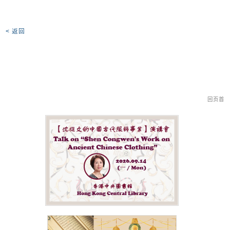
< 返回
回页首