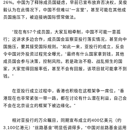
26%。中国为了释除成员国疑虑，早前已宣布放弃否决权，吴俊
毅认为在此情况下，中国不但难以“一言堂”，甚至可能在其他成
员国施压下，被迫接纳国际惯常做法。
“现在有57个成员国，大家互相牵制，中国不可能一意孤
行；这讲求多边合作，成员国会监察亚投行落实情况，甚至向中
国施压，要其接受国际规则。”如此一来，亚投行的成立，反会
令中国对外投资过程完全曝光，“最终有什么国家拿到钱，其他
成员国会参与决策，控制风险。若是政治不稳、战乱频生的国
家，大家觉得回报率低，甚至不会有回报，该项目就可能拿不到
钱。”
在亚投行成立过程中，香港也积极在这框架争一席位，“香
港现在也非常紧张一带一路，都在讨论有什么潜在利益，自己会
不会在北京设立的框架下被边缘化。”
相对亚投行的万众瞩目，同期宣布成立的400亿美元（约
3,100亿港元）“丝路基金”明显低调得多，“中国对丝路基金运用