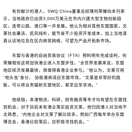
有份献计的港人、SWQ China董事总经理何荣耀向本刊表
示，当地政府已出资3,000万美元在市内兴建大型生物创新园
区，连带公路、港口等一并发展。他认为相对其他东盟国家，文
莱社会廉洁、民风纯朴，能节省不少投资开发成本，加上当地清
真认证地位及在区内商贸网络，可望为产品开拓新市场。
东盟与香港的自由贸易协议（FTA）预料明年完成谈判，何
荣耀相信这将加快港企进入东盟步伐，“全世界发展来说，东盟
地区经济发展最快，很值得香港企业参与。”他认为，文莱可用
“地头虫”身分， 协助港商适应东盟市场，“文莱是非常好的跳
板，可以将业务辐射东盟地区，甚至远至非洲。”
他续指，本港物流、科研，财务融资等专才均有望在东盟找
到机会，对于目前未有港企落实投资文莱，他归因港人对当地不
太熟悉，“内地企业对文莱了解比较多，例如广西每年举办东盟
博览会，香港比较落后，应积极寻找机会。”