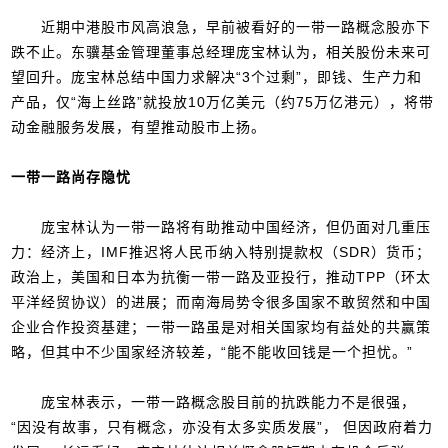
近期中港股市风高浪急，早前被看好的一带一路概念股亦下
跌不止。东骥基金管理董事总经理庞宝林认为，相关股份未来可
望回升。庞宝林总结中国力求解决“3个过剩”，即钱、生产力和
产品，仅“海上丝路”就投放10万亿美元（约75万亿港元），将带
动金融服务发展，有望推动股市上扬。
一带一路尚存隐忧
庞宝林认为一带一路将有助推动中国经济，但仍面对几重压
力：经济上，IMF推迟将人民币纳入特别提款权（SDR）货币；
政治上，美国和日本为抗衡一带一路及亚投行，推动TPP（环太
平洋经贸协议）的进展；而南海局势令很多国家不敢贸然和中国
企业合作投资基建；一带一路虽是对相关国家均有益处的共赢策
略，但其中不少国家经济较差，“能不能收回钱是一个担忧。”
庞宝林表示，一带一路概念股目前的抗跌能力不是很强，
“因没有故事，只有概念，亦没有太多实质发展”， 但因政府着力