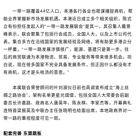
一带一路覆盖44亿人口，本港各行各业也密谋捕捉商机，帮
助业界掌握新市场发展机遇。本港近日成立多个相关组织，陈式
立有份担任发起人的“一带一路发展联会”是其一，其召集人戴景
峰表示，联会聚集了包括行会成员、全国人大，以及上市公司代
表。集合多方在沿线国家的发展经验及网络，将有助更多港企分
一杯羹，“一带一路发展涉猎很广，能源、基建只是第一步，往
后的商贸联通为本港物流、贸易、专业服务等带来很多机会。坦
白说，现在很多国家不完全具备发展条件，但正因什么都没有才
有商机，这才是头啖汤的意思。”
本属联会荣誉顾问的叶刘淑仪日前也高调宣布成立“海上丝
绸之路协会”，架构名单更星光熠熠，包括全国人大常委会前副
委员长许嘉路、政商名人唐英年、陈永棋、李家杰等，开幕典礼
连特首梁振英及中联办主任张晓明也给面出席，本地政商界对一
带一路的重视程度可见一斑。
配套完善 东盟跳板