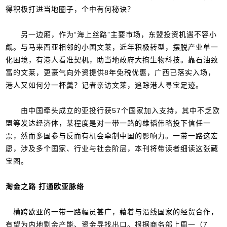
得积极打进当地圈子，个中有何秘诀？
另一边厢，作为“海上丝路”主要市场，东盟投资机遇不容小
觑。与马来西亚相邻的小国文莱，近年积极转型，摆脱产业单一
化困境，有港人看准契机，助当地政府大搞生物科技。靠石油致
富的文莱，更豪气向外资提供8年免税优惠，广西已落实入场，
港人又如何分一杯羹？记者亲访文莱，追踪港人寻宝足迹。
由中国牵头成立的亚投行获57个国家加入支持，其中不乏欧
盟等发达经济体，某程度是对一带一路的雄韬伟略投下信任一
票，然而多国参与反而有机会牵制中国的影响力。一带一路这宏
愿，涉及多个国家、行业与社会阶层，本刊将带读者细读这张藏
宝图。
淘金之路 打通欧亚脉络
横跨欧亚的一带一路幅员甚广，藉着与沿线国家的经贸合作，
有望为内地剩余产能、资金寻找出口。根据商务部上周一（7