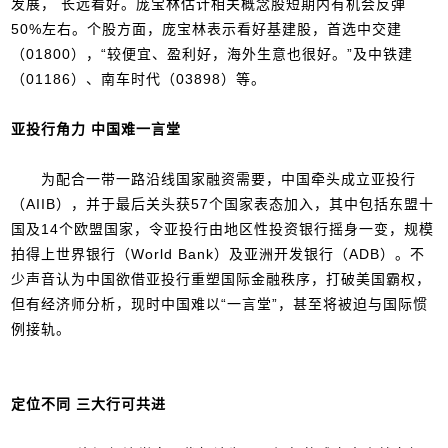
发展， 长远看好。庞宝林估计相关概念股短期内有机会反弹
50%左右。个股方面，庞宝林表示看好基建股，首选中交建
（01800），“较便宜、盈利好，海外生意也很好。”及中铁建
（01186）、南车时代（03898）等。
亚投行角力 中国难一言堂
为配合一带一路沿线国家融资需要，中国牵头成立亚投行
（AIIB），并于最后关头获57个国家表态加入，其中包括东盟十
国及14个欧盟国家，令亚投行由地区性投资银行摇身一变，规模
拍得上世界银行（World Bank）及亚洲开发银行（ADB）。不
少声音认为中国欲借亚投行重塑国际金融秩序，打破美国霸权，
但有经济师分析，现时中国难以“一言堂”，甚至将被迫与国际惯
例接轨。
定位不同 三大行可共进