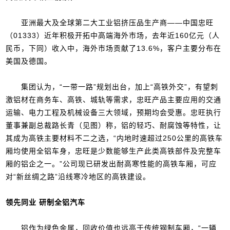
亚洲最大及全球第二大工业铝挤压品生产商——中国忠旺
（01333）近年积极开拓中高端海外市场，去年近160亿元（人
民币，下同）收入中，海外市场贡献了13.6%，客户主要分布在
美国及德国。
集团认为，“一带一路”规划出台，加上“高铁外交”，有望刺
激铝材在商务车、高铁、城轨等需求，忠旺产品主要应用的交通
运输、电力工程及机械设备三大领域，预期均会受惠。忠旺执行
董事兼副总裁路长青（见图）称，铝的轻巧、耐腐蚀等特性，让
其成为高铁主要材料不二之选，“内地时速超过250公里的高铁车
厢均使用全铝车身，忠旺是少数能够生产此类高铁部件及完整车
厢的铝企之一。”公司现已研发出耐高寒性能的高铁车厢，可应
对“新丝绸之路”沿线寒冷地区的高铁建设。
领先同业 研制全铝汽车
铝作为绿色金属，回收价值也远高于传统钢制车厢，“一辆