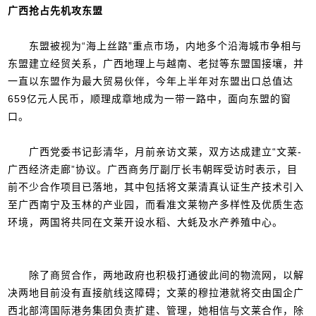
广西抢占先机攻东盟
东盟被视为“海上丝路”重点市场，内地多个沿海城市争相与
东盟建立经贸关系，广西地理上与越南、老挝等东盟国接壤，并
一直以东盟作为最大贸易伙伴，今年上半年对东盟出口总值达
659亿元人民币，顺理成章地成为一带一路中，面向东盟的窗
口。
广西党委书记彭清华，月前亲访文莱，双方达成建立“文莱-
广西经济走廊”协议。广西商务厅副厅长韦朝晖受访时表示，目
前不少合作项目已落地，其中包括将文莱清真认证生产技术引入
至广西南宁及玉林的产业园，而看准文莱物产多样性及优质生态
环境，两国将共同在文莱开设水稻、大蚝及水产养殖中心。
除了商贸合作，两地政府也积极打通彼此间的物流网，以解
决两地目前没有直接航线这障碍；文莱的穆拉港就将交由国企广
西北部湾国际港务集团负责扩建、管理，她相信与文莱合作，除