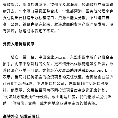
有效整合北部湾的防城港、钦州港及北海港，经济效应亦有望辐
射开去，“3个港口要真正整合成一个北部湾港，国务院总理李克
强也提出要打造千万标箱港口，资源不能太分散。不只港口自
身，公路、铁路也要连起来，就连后面的贸易产业也要发展，没
有货源，航运成本肯定下不来。”
外资入场待遇优厚
瞄准一带一路、中国企业走出去，东盟多国争相向这班金主
招手，向来不愁没钱的文莱，更不惜开出优厚待遇吸引外资，改
善经济产业单一问题。文莱经济发展局助理总裁Desmond Lim
表示，当局对任何额度的投资项目均无任欢迎，合资格企业最少
可获8年免税优惠，专注出口的公司，更享有15年免出口税安
排。他表示，文莱甚至可为不同投资项目度身定造配套计划，
“例如对方需要找合作伙伴，或土地建厂房，我们也可以提供帮
助。”他相信，文莱可成为内地企业进军东盟的桥头堡。
高铁外交 铝业前景佳