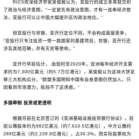
RICS资深经济学家吴俊毅认为，亚投行的成立本来就交织
了政治与经济意图，“一定是先有政治意图，才有一连串经济想
法，亚投行可以让中国大幅提升区内政治地位。”
但亚投行与世银、亚开行定位不同，不会构成直接竞争，
“亚投行只专注投资一带一路国家的基建项目，世银、亚开行还
涉及其他范畴，并有灭贫等使命。”
亚开行早前估计， 由现时至2020年，亚洲每年经济开支需
求约为7,300亿美元（约5.7万亿港元），吴俊毅认为这块大饼足
够三大机构瓜分，“欧盟多国明知中国有自身意图仍然加入，只
因看到市场潜力，抵挡不了这诱惑。”
多国牵制 投资或更透明
根据月前在北京签订的《亚洲基础设施投资银行协议》，目
前认缴股本约为982亿美元（约7,610.5亿港元），中方认缴约
289亿美元（约2,239.8亿港元），占30.3%，而实际投票权为