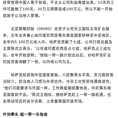
经常觉得中国人等于有钱，不太从公司利益角度出发，10天的工
作可能做了100天、30万元预算变成100万元，所以不能一开始
就放手让当地人管理。”
北亚策略控股（08080）全资子公司天立国际主攻矿业服
务，近年业务重心由印度尼西亚等东南亚国家转移至中亚地区，
去年约5,100万元收入中，哈萨克贡献了七成，公司行政总裁及
主席陈式立表示，“以往是印度尼西亚占七成，哈萨克占三成左
右，去年开始逆转。”他指一带一路计划出台后，对哈萨克矿业
的投资查询翻了一倍，以内地公司为主。
哈萨克较其他中亚国家富裕，人民教育水平高，贪污腐败情
况较少，但当地人习惯与外资合作，令员工对劳资待遇很讲究，
“他们可能要求与外国一样，工作两星期就要休息，印尼等东南
亚国家就不会。”陈式立相信，随哈萨克赶上一带一路机遇，也
会带动邻近的吉尔吉斯、土库曼等国开放市场。
叶刘牵头 组一带一头协会