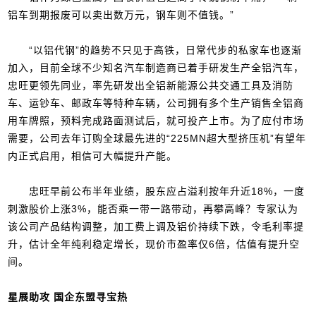
铝车到期报废可以卖出数万元，钢车则不值钱。”
“以铝代钢”的趋势不只见于高铁，日常代步的私家车也逐渐
加入，目前全球不少知名汽车制造商已着手研发生产全铝汽车，
忠旺更领先同业，率先研发出全铝新能源公共交通工具及消防
车、运钞车、邮政车等特种车辆，公司拥有多个生产销售全铝商
用车牌照，预料完成路面测试后，就可投产上市。为了应付市场
需要，公司去年订购全球最先进的“225MN超大型挤压机”有望年
内正式启用，相信可大幅提升产能。
忠旺早前公布半年业绩，股东应占溢利按年升近18%，一度
刺激股价上涨3%，能否乘一带一路带动，再攀高峰？专家认为
该公司产品结构调整，加工费上调及铝价持续下跌，令毛利率提
升，估计全年纯利稳定增长，现价市盈率仅6倍，估值有提升空
间。
星展助攻 国企东盟寻宝热