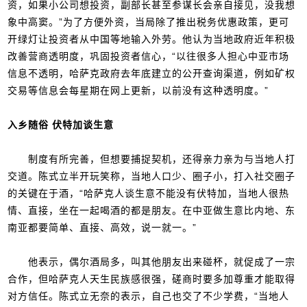
资，如果小公司想投资，副部长甚至参谋长会亲自接见，没我想
象中高窦。”为了方便外资，当局除了推出税务优惠政策，更可
开绿灯让投资者从中国等地输入外劳。他认为当地政府近年积极
改善营商透明度，巩固投资者信心，“以往很多人担心中亚市场
信息不透明，哈萨克政府去年底建立的公开查询渠道，例如矿权
交易等信息会每星期在网上更新，以前没有这种透明度。”
入乡随俗 伏特加谈生意
制度有所完善，但想要捕捉契机，还得亲力亲为与当地人打
交道。陈式立半开玩笑称，当地人口少、圈子小，打入社交圈子
的关键在于酒，“哈萨克人谈生意不能没有伏特加，当地人很热
情、直接，坐在一起喝酒的都是朋友。在中亚做生意比内地、东
南亚都要简单、直接、高效，说一就一。”
他表示，偶尔酒局多，叫其他朋友出来碰杯，就促成了一宗
合作，但哈萨克人天生民族感很强，磋商时要多加尊重才能取得
对方信任。陈式立无奈的表示，自己也交了不少学费，“当地人