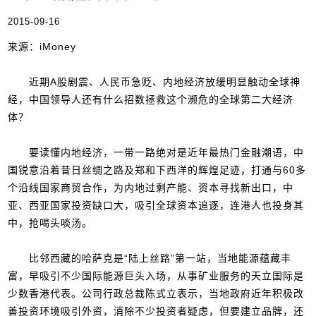
2015-09-16
来源：iMoney
近期A股剧震、人民币急贬、内地经济放缓明显触动全球神
经，中国领导人还有什么招数拯救这个濒危的全球第二大经济
体？
要读懂内地经济，一带一路绝对是近年最热门金融潮语，中
国锐意沿着昔日丝绸之路及郑和下西洋的辉煌足迹，打通与60多
个沿线国家商贸合作，为内地过剩产能、资本寻找新出口，中
亚、西亚国家投资缺口大，吸引全球资本追逐，连港人也投身其
中，抢喝头啖汤。
比邻西藏的哈萨克是“陆上丝路”第一站，当地能源蕴藏丰
富，早吸引不少国际能源巨头入场，从事矿业服务的天立国际是
少数香港代表。公司行政总裁陈式立表示，当地政府近年积极改
善投资环境吸引外资，消除不少投资者疑虑，但要建立品牌，还