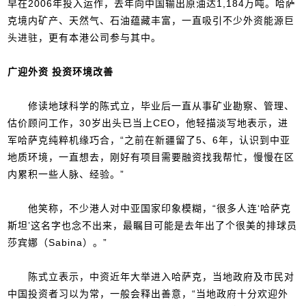
早在2006年投入运作，去年向中国输出原油达1,184万吨。哈萨
克境内矿产、天然气、石油蕴藏丰富，一直吸引不少外资能源巨
头进驻，更有本港公司参与其中。
广迎外资 投资环境改善
修读地球科学的陈式立，毕业后一直从事矿业勘察、管理、
估价顾问工作，30岁出头已当上CEO，他轻描淡写地表示，进
军哈萨克纯粹机缘巧合，“之前在新疆留了5、6年，认识到中亚
地质环境，一直想去，刚好有项目需要融资找我帮忙，慢慢在区
内累积一些人脉、经验。”
他笑称，不少港人对中亚国家印象模糊，“很多人连‘哈萨克
斯坦’这名字也念不出来，最瞩目可能是去年出了个很美的排球员
莎宾娜（Sabina）。”
陈式立表示，中资近年大举进入哈萨克，当地政府及市民对
中国投资者习以为常，一般会释出善意，“当地政府十分欢迎外