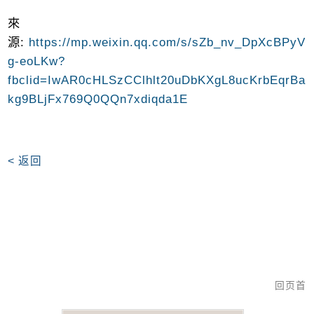
來
源
:
https://mp.weixin.qq.com/s/sZb_nv_DpXcBPyV
g-eoLKw?
fbclid=IwAR0cHLSzCClhlt20uDbKXgL8ucKrbEqrBa
kg9BLjFx769Q0QQn7xdiqda1E​
< 返回
回页首