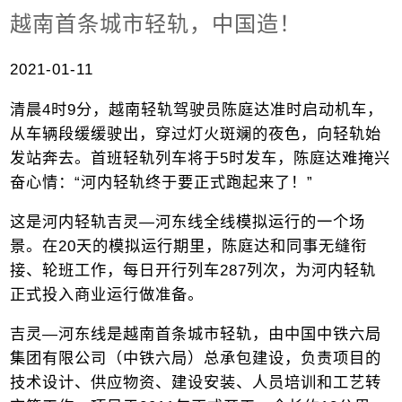
越南首条城市轻轨，中国造！
2021-01-11
清晨4时9分，越南轻轨驾驶员陈庭达准时启动机车，
从车辆段缓缓驶出，穿过灯火斑斓的夜色，向轻轨始
发站奔去。首班轻轨列车将于5时发车，陈庭达难掩兴
奋心情：“河内轻轨终于要正式跑起来了！”
这是河内轻轨吉灵—河东线全线模拟运行的一个场
景。在20天的模拟运行期里，陈庭达和同事无缝衔
接、轮班工作，每日开行列车287列次，为河内轻轨
正式投入商业运行做准备。
吉灵—河东线是越南首条城市轻轨，由中国中铁六局
集团有限公司（中铁六局）总承包建设，负责项目的
技术设计、供应物资、建设安装、人员培训和工艺转