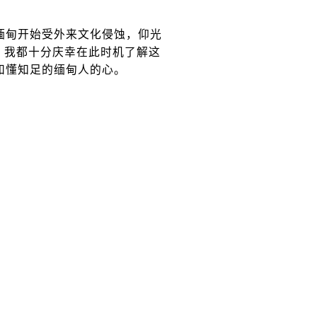
甸开始受外来文化侵蚀，仰光
坏，我都十分庆幸在此时机了解这
和懂知足的缅甸人的心。