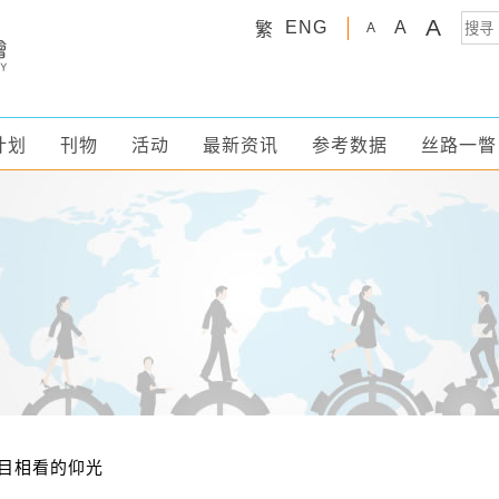
A
ENG
A
繁
A
计划
刊物
活动
最新资讯
参考数据
丝路一瞥
目相看的仰光