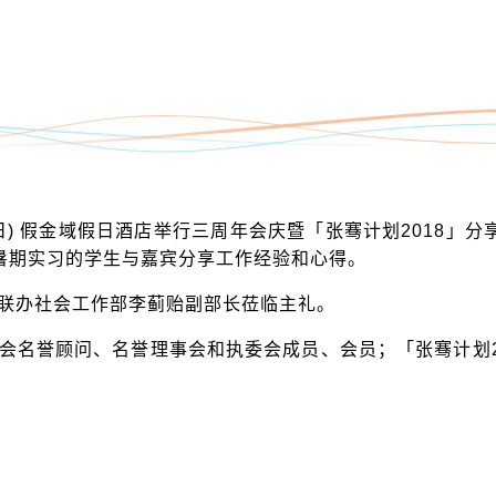
5日) 假金域假日酒店举行三周年会庆暨「张骞计划2018」分
成暑期实习的学生与嘉宾分享工作经验和心得。
联办社会工作部李蓟贻副部长莅临主礼。
会名誉顾问、名誉理事会和执委会成员、会员；「张骞计划2